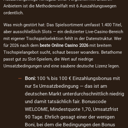
Anbietern ist die Methodenvielfalt mit 6 Auszahlungswegen
ordentlich.
Was mich gestört hat: Das Spielsortiment umfasst 1.400 Titel,
aber ausschließlich Slots — ein dedizierter Live-Casino-Bereich
mit eigener Tischspielselektion fehlt in der Datenstruktur. Wer
für 2026 nach dem
beste Online Casino 2026
mit breitem
Tischspielangebot sucht, schaut besser woanders. Betathome
passt gut zu Slot-Spielern, die Wert auf niedrige
Umsatzbedingungen und eine saubere deutsche Lizenz legen.
Boni:
100 % bis 100 € Einzahlungsbonus mit
nur 5x Umsatzbedingung — das ist am
deutschen Markt unterdurchschnittlich niedrig
und damit tatsächlich fair. Bonuscode
WELCOME, Mindestquote 1,70, Umsatzfrist
90 Tage. Ehrlich gesagt einer der wenigen
Boni, bei dem die Bedingungen den Bonus