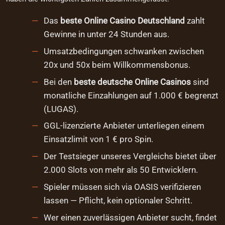
Das
beste Online Casino Deutschland
zahlt
Gewinne in unter 24 Stunden aus.
Umsatzbedingungen schwanken zwischen
20x und 50x beim Willkommensbonus.
Bei den
beste deutsche Online Casinos
sind
monatliche Einzahlungen auf 1.000 € begrenzt
(LUGAS).
GGL-lizenzierte Anbieter unterliegen einem
Einsatzlimit von 1 € pro Spin.
Der Testsieger unseres Vergleichs bietet über
2.000 Slots von mehr als 50 Entwicklern.
Spieler müssen sich via OASIS verifizieren
lassen — Pflicht, kein optionaler Schritt.
Wer einen zuverlässigen Anbieter sucht, findet