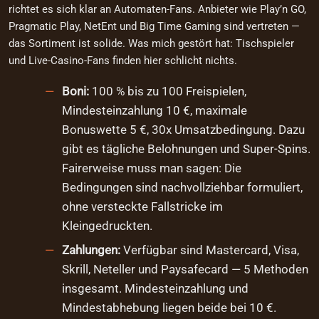
richtet es sich klar an Automaten-Fans. Anbieter wie Play’n GO,
Pragmatic Play, NetEnt und Big Time Gaming sind vertreten —
das Sortiment ist solide. Was mich gestört hat: Tischspieler
und Live-Casino-Fans finden hier schlicht nichts.
Boni:
100 % bis zu 100 Freispielen,
Mindesteinzahlung 10 €, maximale
Bonuswette 5 €, 30x Umsatzbedingung. Dazu
gibt es tägliche Belohnungen und Super-Spins.
Fairerweise muss man sagen: Die
Bedingungen sind nachvollziehbar formuliert,
ohne versteckte Fallstricke im
Kleingedruckten.
Zahlungen:
Verfügbar sind Mastercard, Visa,
Skrill, Neteller und Paysafecard — 5 Methoden
insgesamt. Mindesteinzahlung und
Mindestabhebung liegen beide bei 10 €.