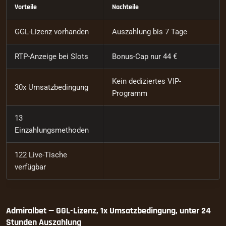
Vorteile
Nachteile
GGL-Lizenz vorhanden
Auszahlung bis 7 Tage
RTP-Anzeige bei Slots
Bonus-Cap nur 44 €
Kein dediziertes VIP-
30x Umsatzbedingung
Programm
13
Einzahlungsmethoden
122 Live-Tische
verfügbar
Admiralbet — GGL-Lizenz, 1x Umsatzbedingung, unter 24
Stunden Auszahlung