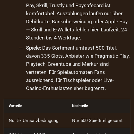
Pay, Skrill, Trustly und Paysafecard ist
komfortabel. Auszahlungen laufen nur über
Debitkarte, Banküberweisung oder Apple Pay
— Skrill und E-Wallets fehlen hier. Laufzeit: 24
Stunden bis 4 Werktage.
Spiele:
Das Sortiment umfasst 500 Titel,
davon 335 Slots. Anbieter wie Pragmatic Play,
Playtech, Greentube und Merkur sind
vertreten. Für Spielautomaten-Fans
ausreichend, für Tischspieler oder Live-
Casino-Enthusiasten eher begrenzt.
Vorteile
Nachteile
Nur 5x Umsatzbedingung
Nur 500 Spieltitel gesamt