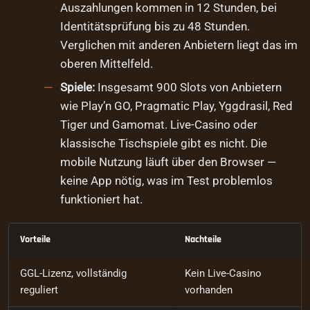
Auszahlungen kommen in 12 Stunden, bei
Identitätsprüfung bis zu 48 Stunden.
Verglichen mit anderen Anbietern liegt das im
oberen Mittelfeld.
Spiele:
Insgesamt 900 Slots von Anbietern
wie Play’n GO, Pragmatic Play, Yggdrasil, Red
Tiger und Gamomat. Live-Casino oder
klassische Tischspiele gibt es nicht. Die
mobile Nutzung läuft über den Browser —
keine App nötig, was im Test problemlos
funktioniert hat.
Vorteile
Nachteile
GGL-Lizenz, vollständig
Kein Live-Casino
reguliert
vorhanden