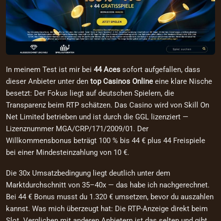
In meinem Test ist mir bei
44 Aces
sofort aufgefallen, dass
dieser Anbieter unter den
top Casinos Online
eine klare Nische
besetzt: Der Fokus liegt auf deutschen Spielern, die
Transparenz beim RTP schätzen. Das Casino wird von Skill On
Net Limited betrieben und ist durch die GGL lizenziert —
Lizenznummer MGA/CRP/171/2009/01. Der
Willkommensbonus beträgt 100 % bis 44 € plus 44 Freispiele
bei einer Mindesteinzahlung von 10 €.
Die 30x Umsatzbedingung liegt deutlich unter dem
Marktdurchschnitt von 35–40x — das habe ich nachgerechnet.
Bei 44 € Bonus musst du 1.320 € umsetzen, bevor du auszahlen
kannst. Was mich überzeugt hat: Die RTP-Anzeige direkt beim
Slot. Verglichen mit anderen Anbietern ist das selten und gibt