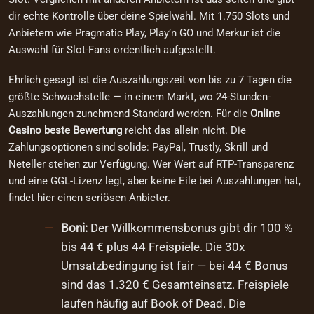
dir echte Kontrolle über deine Spielwahl. Mit 1.750 Slots und
Anbietern wie Pragmatic Play, Play’n GO und Merkur ist die
Auswahl für Slot-Fans ordentlich aufgestellt.
Ehrlich gesagt ist die Auszahlungszeit von bis zu 7 Tagen die
größte Schwachstelle — in einem Markt, wo 24-Stunden-
Auszahlungen zunehmend Standard werden. Für die
Online
Casino beste Bewertung
reicht das allein nicht. Die
Zahlungsoptionen sind solide: PayPal, Trustly, Skrill und
Neteller stehen zur Verfügung. Wer Wert auf RTP-Transparenz
und eine GGL-Lizenz legt, aber keine Eile bei Auszahlungen hat,
findet hier einen seriösen Anbieter.
Boni:
Der Willkommensbonus gibt dir 100 %
bis 44 € plus 44 Freispiele. Die 30x
Umsatzbedingung ist fair — bei 44 € Bonus
sind das 1.320 € Gesamteinsatz. Freispiele
laufen häufig auf Book of Dead. Die