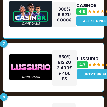
CASINOK
300%
4.8
BIS ZU
6.000€
JETZT SPIE
7
550%
LUSSURIO
BIS ZU
4.7
3.400€
+ 400
JETZT SPIE
FS
8