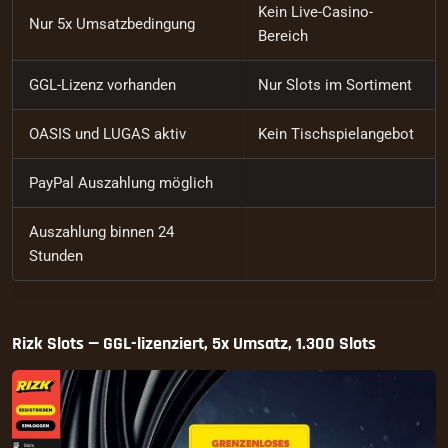
Kein Live-Casino-
Nur 5x Umsatzbedingung
Bereich
GGL-Lizenz vorhanden
Nur Slots im Sortiment
OASIS und LUGAS aktiv
Kein Tischspielangebot
PayPal Auszahlung möglich
Auszahlung binnen 24
Stunden
Rizk Slots — GGL-lizenziert, 5x Umsatz, 1.300 Slots