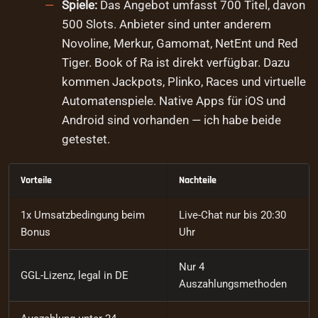
Spiele:
Das Angebot umfasst 700 Titel, davon
500 Slots. Anbieter sind unter anderem
Novoline, Merkur, Gamomat, NetEnt und Red
Tiger. Book of Ra ist direkt verfügbar. Dazu
kommen Jackpots, Plinko, Races und virtuelle
Automatenspiele. Native Apps für iOS und
Android sind vorhanden — ich habe beide
getestet.
Vorteile
Nachteile
1x Umsatzbedingung beim
Live-Chat nur bis 20:30
Bonus
Uhr
Nur 4
GGL-Lizenz, legal in DE
Auszahlungsmethoden