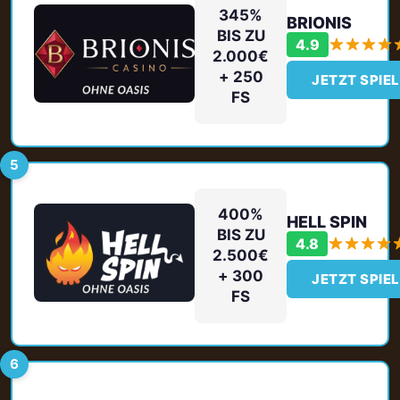
345%
BRIONIS
BIS ZU
4.9
2.000€
+ 250
JETZT SPIE
FS
5
400%
HELL SPIN
BIS ZU
4.8
2.500€
+ 300
JETZT SPIE
FS
6