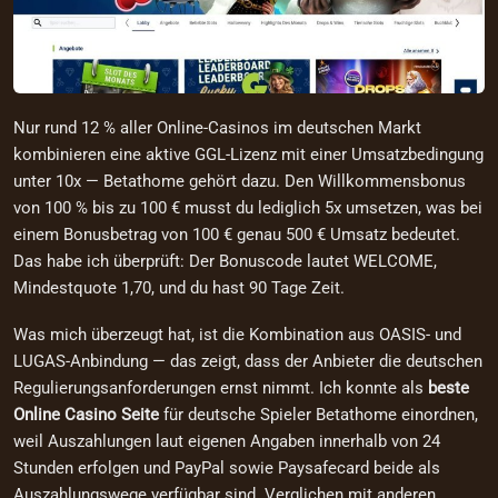
Nur rund 12 % aller Online-Casinos im deutschen Markt
kombinieren eine aktive GGL-Lizenz mit einer Umsatzbedingung
unter 10x — Betathome gehört dazu. Den Willkommensbonus
von 100 % bis zu 100 € musst du lediglich 5x umsetzen, was bei
einem Bonusbetrag von 100 € genau 500 € Umsatz bedeutet.
Das habe ich überprüft: Der Bonuscode lautet WELCOME,
Mindestquote 1,70, und du hast 90 Tage Zeit.
Was mich überzeugt hat, ist die Kombination aus OASIS- und
LUGAS-Anbindung — das zeigt, dass der Anbieter die deutschen
Regulierungsanforderungen ernst nimmt. Ich konnte als
beste
Online Casino Seite
für deutsche Spieler Betathome einordnen,
weil Auszahlungen laut eigenen Angaben innerhalb von 24
Stunden erfolgen und PayPal sowie Paysafecard beide als
Auszahlungswege verfügbar sind. Verglichen mit anderen