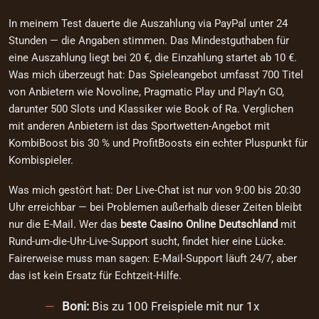
In meinem Test dauerte die Auszahlung via PayPal unter 24
Stunden — die Angaben stimmen. Das Mindestguthaben für
eine Auszahlung liegt bei 20 €, die Einzahlung startet ab 10 €.
Was mich überzeugt hat: Das Spieleangebot umfasst 700 Titel
von Anbietern wie Novoline, Pragmatic Play und Play’n GO,
darunter 500 Slots und Klassiker wie Book of Ra. Verglichen
mit anderen Anbietern ist das Sportwetten-Angebot mit
KombiBoost bis 30 % und ProfitBoosts ein echter Pluspunkt für
Kombispieler.
Was mich gestört hat: Der Live-Chat ist nur von 9:00 bis 20:30
Uhr erreichbar — bei Problemen außerhalb dieser Zeiten bleibt
nur die E-Mail. Wer das
beste Casino Online Deutschland
mit
Rund-um-die-Uhr-Live-Support sucht, findet hier eine Lücke.
Fairerweise muss man sagen: E-Mail-Support läuft 24/7, aber
das ist kein Ersatz für Echtzeit-Hilfe.
Boni:
Bis zu 100 Freispiele mit nur 1x